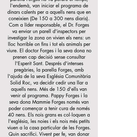
l'endemà, van iniciar el programa de
dinars calents per a aquells nens que en
coneixien (De 150 a 300 nens diaris).
Com a líder responsable, el Dr. Forges
va enviar un parell d'inspectors per
investigar la zona on vivien els nens: un
lloc horrible on fins i tot els animals per
viure. El doctor Forges i la seva dona no
prenen cap decisió sense consultar
l'Esperit Sant. Després d'intenses
pregàries, la parella Forges, amb
l'ajuda de la seva Església Comunitària
Solid Roc, va decidir cedir una llar a
aquells nens. Més de 150 d'ells van
venir al programa. Pappy Forges i la
seva dona Mammie Forges només van
poder començar a tenir cura de només
40 nens. Els nois grans es col·loquen a
l'església, les noies i els nois més petits
viuen a la casa particular de les Forges.
Quin sacrifici. Vivent per fe, van donar