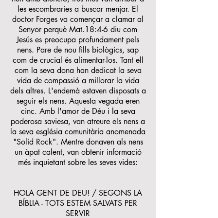
les escombraries a buscar menjar. El
doctor Forges va començar a clamar al
Senyor perquè Mat.18:4-6 diu com
Jesús es preocupa profundament pels
nens. Pare de nou fills biològics, sap
com de crucial és alimentar-los. Tant ell
com la seva dona han dedicat la seva
vida de compassió a millorar la vida
dels altres. L'endemà estaven disposats a
seguir els nens. Aquesta vegada eren
cinc. Amb l'amor de Déu i la seva
poderosa saviesa, van atreure els nens a
la seva església comunitària anomenada
"Solid Rock". Mentre donaven als nens
un àpat calent, van obtenir informació
més inquietant sobre les seves vides:
HOLA GENT DE DEU! / SEGONS LA
BÍBLIA - TOTS ESTEM SALVATS PER
SERVIR