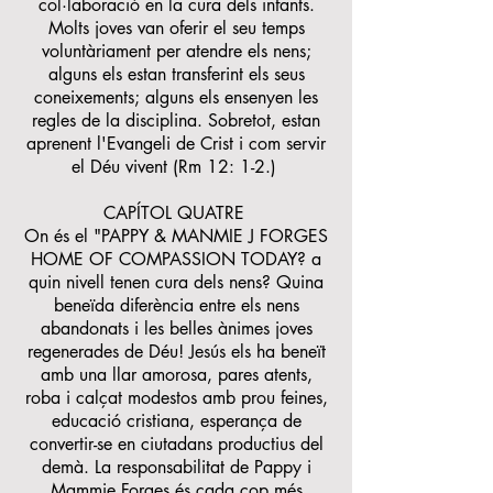
col·laboració en la cura dels infants.
Molts joves van oferir el seu temps
voluntàriament per atendre els nens;
alguns els estan transferint els seus
coneixements; alguns els ensenyen les
regles de la disciplina. Sobretot, estan
aprenent l'Evangeli de Crist i com servir
el Déu vivent (Rm 12: 1-2.)
CAPÍTOL QUATRE
On és el "PAPPY & MANMIE J FORGES
HOME OF COMPASSION TODAY? a
quin nivell tenen cura dels nens? Quina
beneïda diferència entre els nens
abandonats i les belles ànimes joves
regenerades de Déu! Jesús els ha beneït
amb una llar amorosa, pares atents,
roba i calçat modestos amb prou feines,
educació cristiana, esperança de
convertir-se en ciutadans productius del
demà. La responsabilitat de Pappy i
Mammie Forges és cada cop més