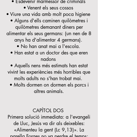
• Esdevenir marmessor de criminals
• Venent els seus cossos
• Viure una vida amb molt poca higiene
• Alguns d'ells caminen quilòmetres i
quilòmetres demanant diners per
alimentar els seus germans: (un nen de 8
anys ha d'alimentar 4 germans).
• No han anat mai a l'escola.
• Han estat a un doctor des que eren
nadons
• Aquells nens més estimats han estat
vivint les experiències més horribles que
molts adults no s'han trobat mai.
• Molts dormen on dormen els porcs i
altres animals.
CAPÍTOL DOS
Primera solució immediata: a l'evangeli
de Lluc, Jesús va dir als deixebles:
«Alimenteu la gent (Lc 9,13)». La
parella Forges no va perdre el temps;