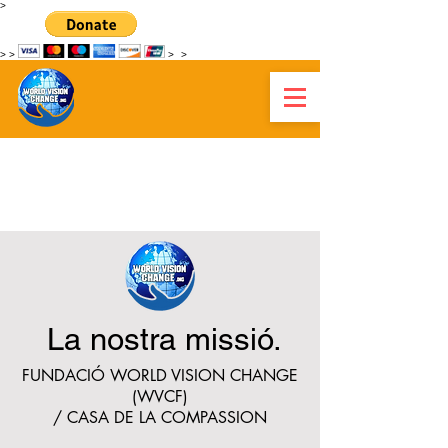
>
>
>
>
>
CANVI DE VISIÓ MUNDIAL
HAITÍ
La nostra missió.
FUNDACIÓ WORLD VISION CHANGE
(WVCF)
/ CASA DE LA COMPASSION