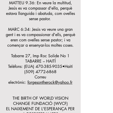
MATTEU 9.36: En veure la multitud,
Jesús es va compassar d'ella, perquè
estava llanguida i abatuda, com ovelles
sense pastor.
MARC 6:34: Jesús va veure una gran
gent i es va compassionar d'ells, perquè
eren com ovelles sense pastor; i va
començar a ensenyar-los moltes coses.
Tabarre 27, Imp Roc Solide No 1
TABARRE – HAITÍ
Telèfons: (EUA)
470-385-9035
•Haití
(509) 4772-6868
Correu
electrònic:
forgesontherock@yahoo.fr
THE BIRTH OF WORLD VISION
CHANGE FUNDACIÓ (WVCF)
EL NAIXEMENT DE L'ESPERANÇA PER