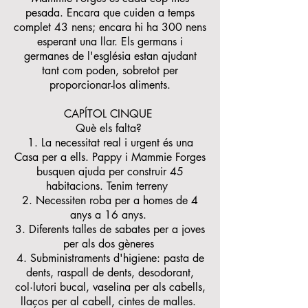
pesada. Encara que cuiden a temps
complet 43 nens; encara hi ha 300 nens
esperant una llar. Els germans i
germanes de l'església estan ajudant
tant com poden, sobretot per
proporcionar-los aliments.
CAPÍTOL CINQUE
Què els falta?
1. La necessitat real i urgent és una
Casa per a ells. Pappy i Mammie Forges
busquen ajuda per construir 45
habitacions. Tenim terreny
2. Necessiten roba per a homes de 4
anys a 16 anys.
3. Diferents talles de sabates per a joves
per als dos gèneres
4. Subministraments d'higiene: pasta de
dents, raspall de dents, desodorant,
col·lutori bucal, vaselina per als cabells,
llaços per al cabell, cintes de malles.