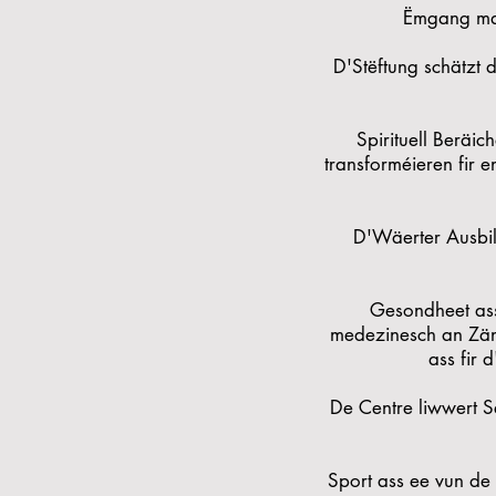
Ëmgang mat
D'Stëftung schätzt 
Spirituell Beräi
transforméieren fir e
D'Wäerter Ausbil
Gesondheet ass 
medezinesch an Zänn 
ass fir
De Centre liwwert Se
Sport ass ee vun de 