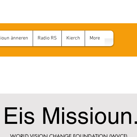
sioun änneren
Radio RS
Kierch
More
D VISION CHANG
Eis Missioun
WORLD VISION CHANGE FOUNDATION (WVCF)