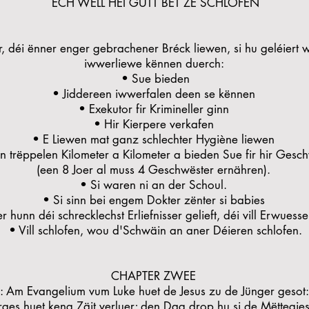
ECH WËLL HEI GUTT BET ZE SCHLOFEN
, déi ënner enger gebrachener Bréck liewen, si hu geléiert w
iwwerliewe kënnen duerch:
• Sue bieden
• Jiddereen iwwerfalen deen se kënnen
• Exekutor fir Krimineller ginn
• Hir Kierpere verkafen
• E Liewen mat ganz schlechter Hygiène liewen
n trëppelen Kilometer a Kilometer a bieden Sue fir hir Gesch
(een 8 Joer al muss 4 Geschwëster ernähren).
• Si waren ni an der Schoul.
• Si sinn bei engem Dokter zënter si babies
r hunn déi schrecklechst Erliefnisser gelieft, déi vill Erwuesse
• Vill schlofen, wou d'Schwäin an aner Déieren schlofen.
CHAPTER ZWEE
g: Am Evangelium vum Luke huet de Jesus zu de Jünger gesot: "
ges huet keng Zäit verluer; den Dag drop hu si de Mëttegie