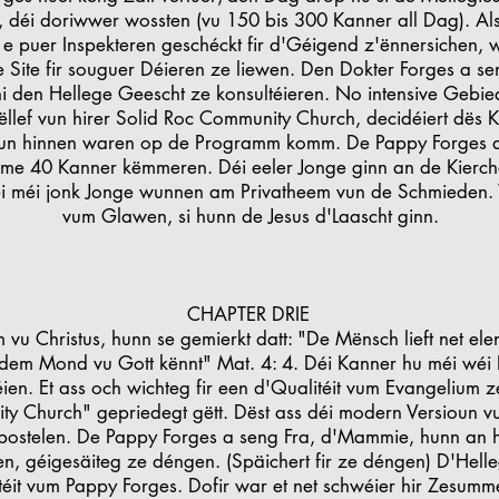
déi doriwwer wossten (vu 150 bis 300 Kanner all Dag). Al
 e puer Inspekteren geschéckt fir d'Géigend z'ënnersichen, 
e Site fir souguer Déieren ze liewen. Den Dokter Forges a s
i den Hellege Geescht ze konsultéieren. No intensive Gebi
ëllef vun hirer Solid Roc Community Church, decidéiert dës
vun hinnen waren op de Programm komm. De Pappy Forges 
me 40 Kanner këmmeren. Déi eeler Jonge ginn an de Kierche
i méi jonk Jonge wunnen am Privatheem vun de Schmieden. 
vum Glawen, si hunn de Jesus d'Laascht ginn.
CHAPTER DRIE
vu Christus, hunn se gemierkt datt: "De Mënsch lieft net el
 dem Mond vu Gott kënnt" Mat. 4: 4. Déi Kanner hu méi wéi I
ien. Et ass och wichteg fir een d'Qualitéit vum Evangelium z
y Church" gepriedegt gëtt. Dëst ass déi modern Versioun v
postelen. De Pappy Forges a seng Fra, d'Mammie, hunn an 
n, géigesäiteg ze déngen. (Späichert fir ze déngen) D'Hell
téit vum Pappy Forges. Dofir war et net schwéier hir Zesum