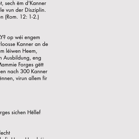
et, sech ëm d'Kanner
e vun der Disziplin.
en (Rom. 12: 1-2.)
? op wéi engem
rloosse Kanner an de
gem léiwen Heem,
h Ausbildung, eng
Mammie Forges gëtt
den nach 300 Kanner
nnen, virun allem fir
ges sichen Hëllef
lecht