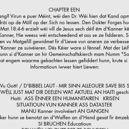
CHAPTER EEN
ang? Virun e puer Méint, wéi den Dr. Wéi hien dat Kand op
räi op de Müll op der Sich no Iessen. Den Dokter Forges h
 Mat.18:4-6 erzielt wéi vill de Jesus sech déif ëm d'Kanner 
anner, Hie weess wéi entscheedend et ass se ze fidderen. 
wen vu Matgefill gewidmet fir d'Liewe vun aneren ze verbes
 d'Kanner ze suivéieren. Dës Kéier ware si fënnef. Mat der Léi
unn si d'Kanner an hir Gemeinschaftskierch mam Numm "So
at engem waarme gekachten Iessen gefiddert hunn, krute s
Informatioun iwwer hiert Liewen:
 Vu Gott! / D'BIBBEL LAUT - MIR SINN ALLEGUER SAVE BIS
WËLL JUST MAT DIR DEELEN WAT AKTUELL AN HAITI geschit
Haiti: ASS ËNNER EEN HUMANITAIREN KRISEN
SITUATIOUN VUN KANNER ASS DATASTER
MANU Kanner involvéiert AN GANGEN
tiker hunn se benotzt an d'Waffen an d'Hand gesat fir ëmze
SI BRUCHEN Educatioun