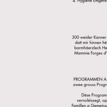
4. Hygiène Ëmgeréi
300 weider Kanner 
datt mir hinnen h
barmhäerzlech Hel
Mammie Forges d'L
PROGRAMMEN A SER
zwee grouss Program
Dëse Programm
vernoléissegt, o
Famillen a Gemeins