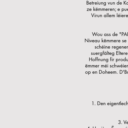
Betreiung vun de Ka
ze këmmeren; e puer
Virun allem léier
Wou ass de "P
Niveau këmmere se 
schéine regener
suergfälteg Elte
Hoffnung fir prod
ëmmer méi schwéier
op en Doheem. D'Brid
1. Den eigentlec
3. V