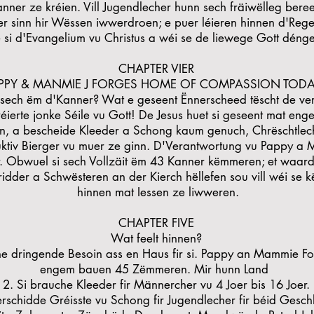
nner ze kréien. Vill Jugendlecher hunn sech fräiwëlleg bere
 sinn hir Wëssen iwwerdroen; e puer léieren hinnen d'Regel
e si d'Evangelium vu Christus a wéi se de liewege Gott déng
CHAPTER VIER
APPY & MANMIE J FORGES HOME OF COMPASSION TODAY
sech ëm d'Kanner? Wat e geseent Ënnerscheed tëscht de ve
éierte jonke Séile vu Gott! De Jesus huet si geseent mat en
ren, a bescheide Kleeder a Schong kaum genuch, Chrëschtlec
uktiv Bierger vu muer ze ginn. D'Verantwortung vu Pappy a 
. Obwuel si sech Vollzäit ëm 43 Kanner këmmeren; et waar
der a Schwësteren an der Kierch hëllefen sou vill wéi se kë
hinnen mat Iessen ze liwweren.
CHAPTER FIVE
Wat feelt hinnen?
he dringende Besoin ass en Haus fir si. Pappy an Mammie For
engem bauen 45 Zëmmeren. Mir hunn Land
2. Si brauche Kleeder fir Männercher vu 4 Joer bis 16 Joer.
erschidde Gréisste vu Schong fir Jugendlecher fir béid Gesch