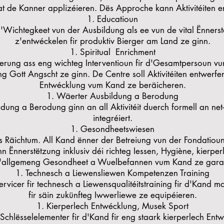
 de Kanner applizéieren. Dës Approche kann Aktivitéiten e
Educatioun
d'Wichtegkeet vun der Ausbildung als ee vun de vital Ënnerstë
z'entwéckelen fir produktiv Bierger am Land ze ginn.
Spiritual Enrichment
cherung ass eng wichteg Interventioun fir d'Gesamtpersoun 
ng Gott Angscht ze ginn. De Centre soll Aktivitéiten entwerfen,
Entwécklung vum Kand ze beräicheren.
Wäerter Ausbildung a Berodung
dung a Berodung ginn an all Aktivitéit duerch formell an ne
integréiert.
Gesondheetswiesen
Räichtum. All Kand ënner der Betreiung vun der Fondatioun 
Ënnerstëtzung inklusiv déi richteg Iessen, Hygiène, kierperle
 d'allgemeng Gesondheet a Wuelbefannen vum Kand ze garan
Technesch a Liewensliewen Kompetenzen Training
rvicer fir technesch a Liewensqualitéitstraining fir d'Kand 
fir säin zukünfteg Iwwerliewe ze equipéieren.
Kierperlech Entwécklung, Musek Sport
Schlësselelementer fir d'Kand fir eng staark kierperlech Ent