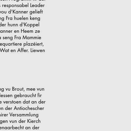
s responsabel Leader
wou d'Kanner gelieft
eng Fra huelen keng
eder hunn d'Koppel
 Kanner en Heem ze
a seng Fra Mammie
quartiere plazéiert,
Wat en Affer. Liewen
eng vu Brout, mee vun
essen gebraucht fir
e verstoen dat an der
un der Antiochescher
hirer Versammlung
egen vun der Kierch
menaarbecht an der