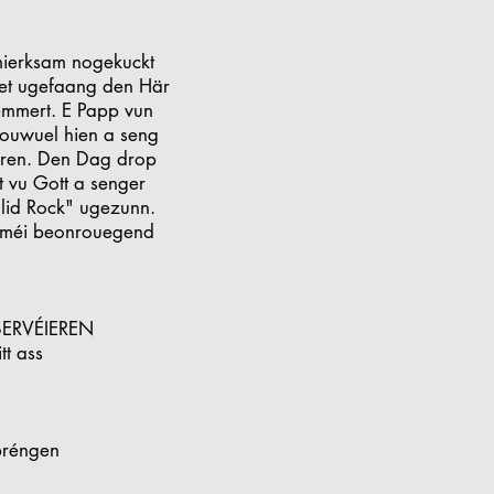
mierksam nogekuckt
uet ugefaang den Här
këmmert. E Papp vun
Souwuel hien a seng
seren. Den Dag drop
ft vu Gott a senger
lid Rock" ugezunn.
i méi beonrouegend
 SERVÉIEREN
t ass
bréngen