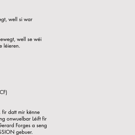
gt, well si war
bewegt, well se wéi
 léieren.
CF)
fir datt mir kënne
ng onwuelbar Léift fir
 Gerard Forges a seng
ASSION gebuer.