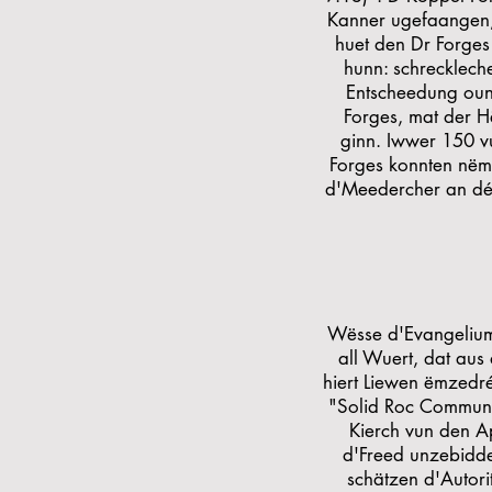
Kanner ugefaangen, 
huet den Dr Forges
hunn: schrecklech
Entscheedung oun
Forges, mat der H
ginn. Iwwer 150 
Forges konnten nëm
d'Meedercher an dé
Wësse d'Evangelium 
all Wuert, dat aus
hiert Liewen ëmzedré
"Solid Roc Communit
Kierch vun den A
d'Freed unzebidde
schätzen d'Autori