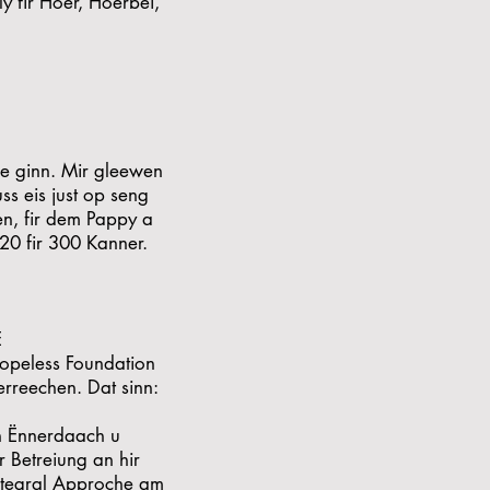
 fir Hoer, Hoerbéi,
ze ginn. Mir gleewen
s eis just op seng
n, fir dem Pappy a
20 fir 300 Kanner.
E
opeless Foundation
erreechen. Dat sinn:
n Ënnerdaach u
 Betreiung an hir
integral Approche am