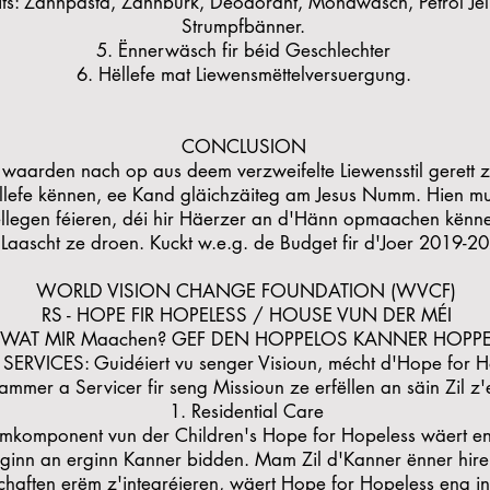
ts: Zahnpasta, Zännbürk, Deodorant, Mondwäsch, Petrol Jelly
Strumpfbänner.
5. Ënnerwäsch fir béid Geschlechter
6. Hëllefe mat Liewensmëttelversuergung.
CONCLUSION
waarden nach op aus deem verzweifelte Liewensstil gerett 
ëllefe kënnen, ee Kand gläichzäiteg am Jesus Numm. Hien mus
legen féieren, déi hir Häerzer an d'Hänn opmaachen kënne
aascht ze droen. Kuckt w.e.g. de Budget fir d'Joer 2019-20
WORLD VISION CHANGE FOUNDATION (WVCF)
RS - HOPE FIR HOPELESS / HOUSE VUN DER MÉI
WAT MIR Maachen? GEF DEN HOPPELOS KANNER HOPP
VICES: Guidéiert vu senger Visioun, mécht d'Hope for H
mer a Servicer fir seng Missioun ze erfëllen an säin Zil z'
Residential Care
komponent vun der Children's Hope for Hopeless wäert e
pginn an erginn Kanner bidden. Mam Zil d'Kanner ënner hirer
chaften erëm z'integréieren, wäert Hope for Hopeless eng 