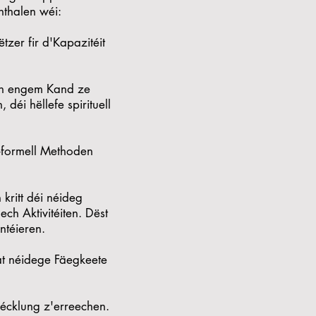
nthalen wéi:
tzer fir d'Kapazitéit
vun engem Kand ze
 déi hëllefe spirituell
t-formell Methoden
kritt déi néideg
ch Aktivitéiten. Dëst
téieren.
mat néidege Fäegkeete
wécklung z'erreechen.