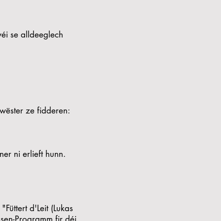
éi se alldeeglech
wëster ze fidderen:
ner ni erlieft hunn.
Füttert d'Leit (Lukas
ssen-Programm fir déi