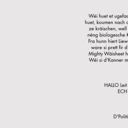
Wéi huet et ugefa
huet, koumen nach d
ze kräischen, well
néng biologesche K
Fra hunn hiert Lie
ware si prett fir
Mighty Wäisheet h
Wéi si d'Kanner m
HALLO Leit
ECH 
D'Poli