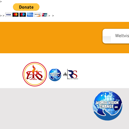
>
>
>
>
>
Weltvi
WORL