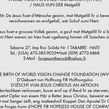
/ HAUS VUN DER Matgefill
 De Jesus huet d'Mënsche gesinn, mat Matgefill fir si bewe
verschwannen an erofgefall, wéi Schof ouni Hiert.
s huet e grousse Vollek gesinn, a gouf mat Matgefill fir si 
ni Hiert waren; an hien huet ugefaang hinnen vill Saachen ze
Tabarre 27, Imp Roc Solide Nr 1 TABARRE - HAITI
Tel.: (USA) 470-385-9035•Haiti (509) 4772-6868
E-Mail:
forgesontherock@yahoo.fr
E BIRTH OF WORLD VISION CHANGE FOUNDATION (WV
D'Gebuert vun Hoffnung FIR Hoffnungslos
D'LËSCHT VUM JESUS CHRISTUS AN AKTIOUN
rrlechkeet verloossen, koum erof op d'Äerd fir ze stierwen, 
ativt Opfer vun eisem Här a Retter Jesus Christus, beweist se
llt mat Senger Léift, eng matleedvoll Koppel: Den Apostel Dr
eline Forges hunn d'HOPE FIR HOPELESS HOUSE OF COMP