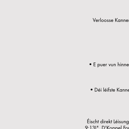
Verloosse Kanner
• E puer vun hinne
• Déi léifste Kanne
Éischt direkt Léisun
9:13)". D'Koppel For