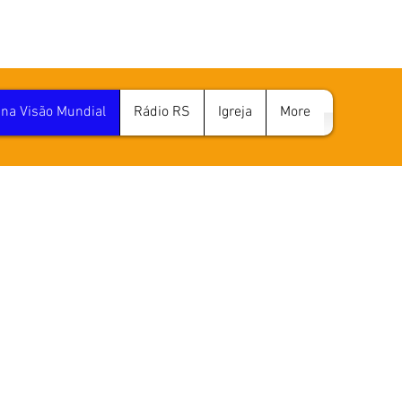
na Visão Mundial
Rádio RS
Igreja
More
O MUNDIAL MU