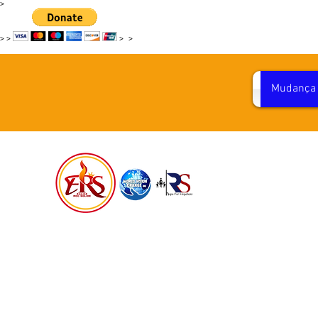
>
>
>
>
>
Mudança 
VISÃ
HAITI