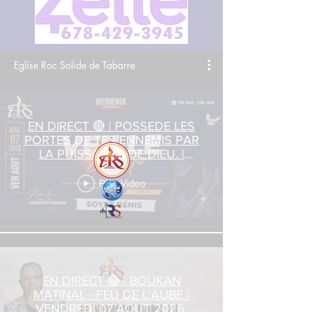
Eglise Roc Solide de Tabarre
EN DIRECT 🔴 | POSSEDE LES
PORTES DE TES ENNEMIS PAR
LA PUISSANCE DE DIEU. |
VENDREDI 07 AOUT 2026
Play Video
EN DIRECT 🔴 | BOUKAN
MATINAL - FEU DE L'AUBE |
VENDREDI 07 AOUT 2026.