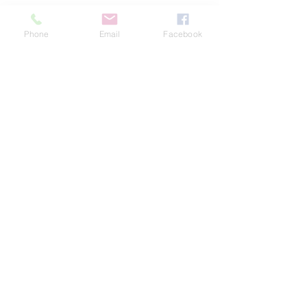
located| 3030 Jan Dr, Douglassville
Phone
Email
Facebook
GA30135 Unite Staes
Join the Community
Facebook
Twitter
YouTube
Instagram
Contact
First Name
Last Name