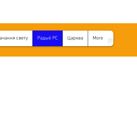
ачання свету
Радыё РС
Царква
More
АБАЧАННЕ ЗМЕНА