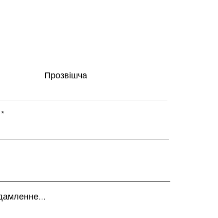
Прозвішча
дамленне...