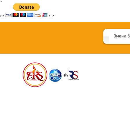
>
>
>
>
>
Змена б
СВЕТ