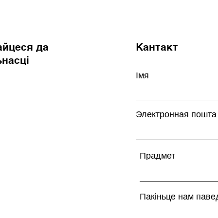
айцеся да
Кантакт
ьнасці
Імя
Электронная пошта
m
Прадмет
Пакіньце нам паве